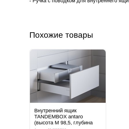
- Ручка с поводком для внутреннего ящ
Похожие товары
Внутренний ящик
TANDEMBOX antaro
(высота М 98,5, глубина
500 мм) с доводчиком