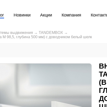
ог
Новинки
Акции
Компания
Контакт
темы выдвижения
→
TANDEMBOX
→
М 98,5, глубина 500 мм) с доводчиком белый шелк
В
T
(В
Г
Д
Ш