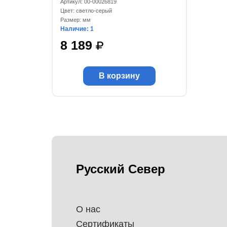
Артикул: 00-00026819
светло-серый
Цвет: светло-серый
Размер: мм
Наличие: 1
8 189
В корзину
Русский Север
О нас
Сертификаты