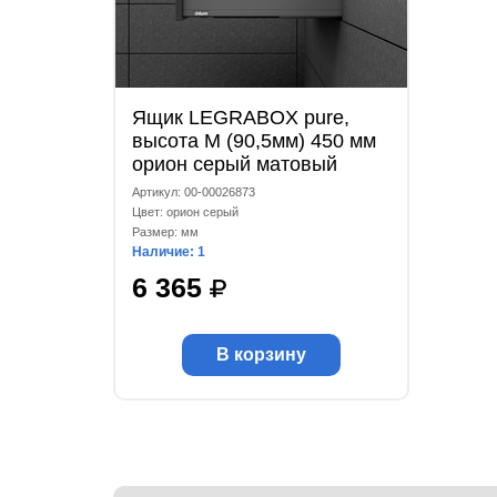
Ящик LEGRABOX pure,
высота М (90,5мм) 450 мм
орион серый матовый
Артикул: 00-00026873
Цвет: орион серый
Размер: мм
Наличие: 1
6 365
В корзину