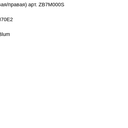
вая/правая) арт. ZB7M000S
M70E2
Blum