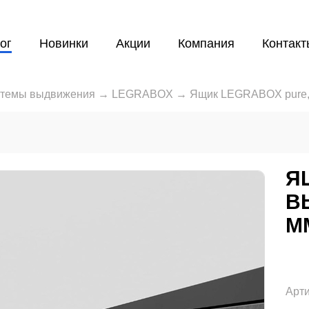
ог
Новинки
Акции
Компания
Контакт
темы выдвижения
→
LEGRABOX
→
Ящик LEGRABOX pure, 
Я
В
М
Арти