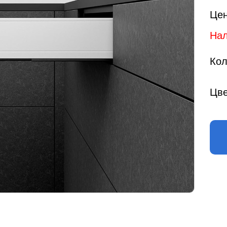
Цен
Нал
Кол
Цве