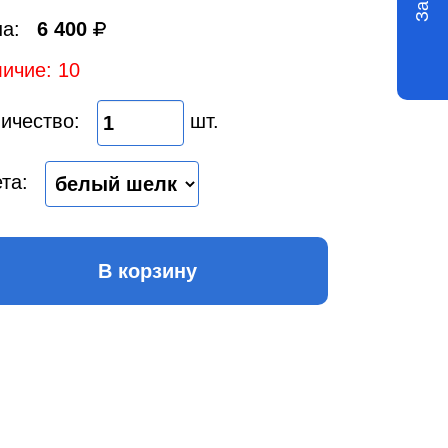
а:
6 400
ичие: 10
ичество:
шт.
та:
В корзину