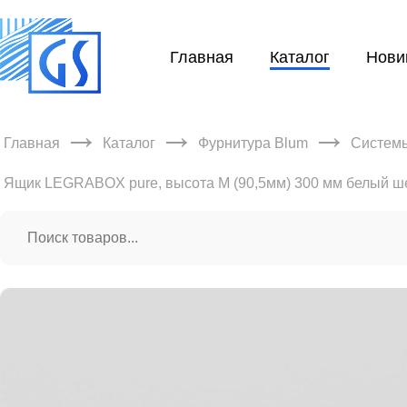
Главная
Каталог
Нови
→
→
→
Главная
Каталог
Фурнитура Blum
Систем
Ящик LEGRABOX pure, высота М (90,5мм) 300 мм белый ш