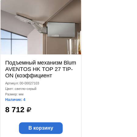
Подъемный механизм Blum
AVENTOS HK TOP 27 TIP-
ON (коэффициент
мощности 1730-5200)
Артикул: 00-00027103
светло-серый
Цвет: светло-серый
Размер: мм
Наличие: 4
8 712
В корзину