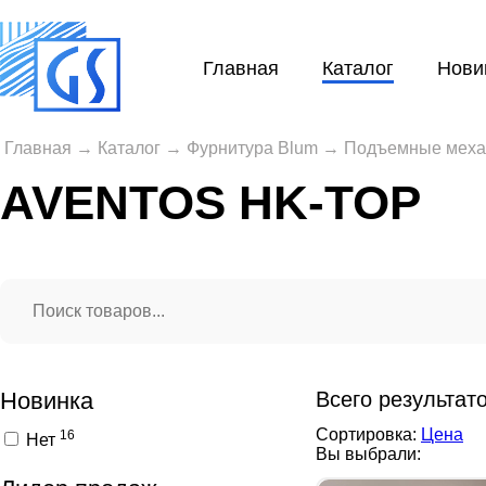
Главная
Каталог
Нови
Главная
→
Каталог
→
Фурнитура Blum
→
Подъемные мех
AVENTOS HK-TOP
Новинка
Всего результат
Сортировка:
Цена
16
Нет
Вы выбрали: