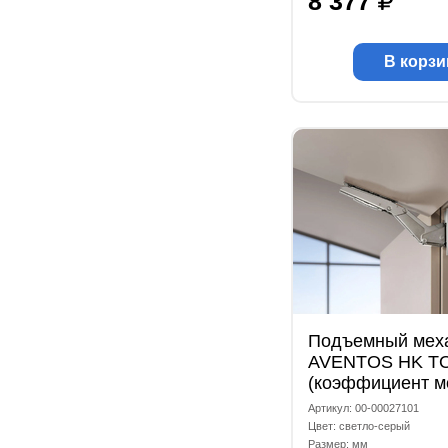
8 377
В корзи
Подъемный мех
AVENTOS HK TO
(коэффициент м
1730-5200) свет
Артикул: 00-00027101
Цвет: светло-серый
Размер: мм