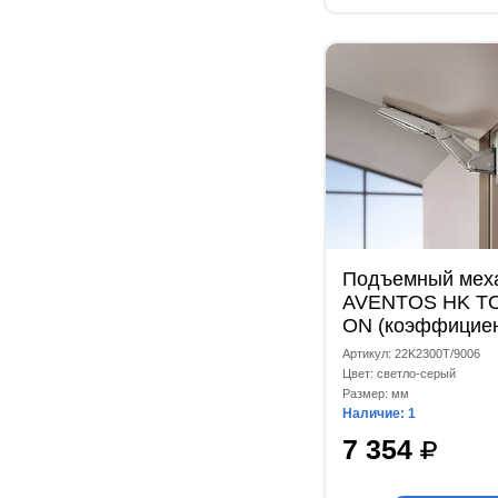
Подъемный мех
AVENTOS HK TO
ON (коэффицие
мощности 420-1
Артикул: 22K2300T/9006
светло-серый
Цвет: светло-серый
Размер: мм
Наличие: 1
7 354