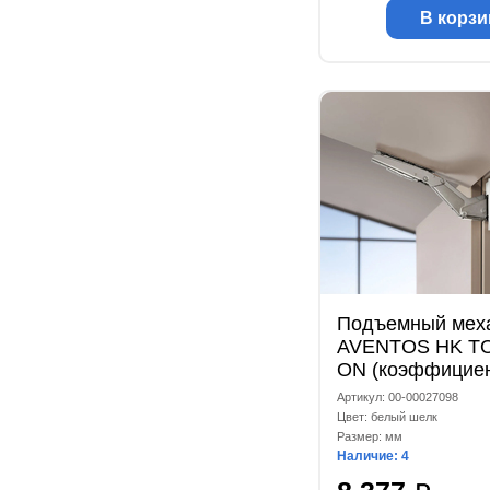
В корзи
Подъемный мех
AVENTOS HK TO
ON (коэффицие
мощности 930-2
Артикул: 00-00027098
шелк
Цвет: белый шелк
Размер: мм
Наличие: 4