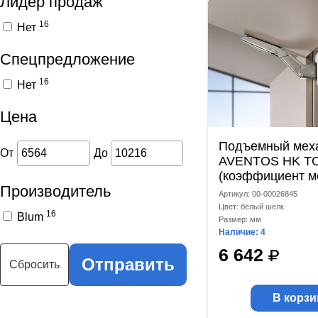
Лидер продаж
16
Нет
Спецпредложение
16
Нет
Цена
Подъемный мех
От
До
AVENTOS HK TO
(коэффициент м
Производитель
420-1610) белы
Артикул: 00-00026845
Цвет: белый шелк
16
Blum
Размер: мм
Наличие: 4
6 642
Отправить
Сбросить
В корзи