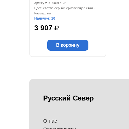
400-1000, комплект
Артикул: 00-00017123
Цвет: светло-серый/нержавеющая сталь
Размер: мм
Наличие: 10
3 907
В корзину
Русский Север
О нас