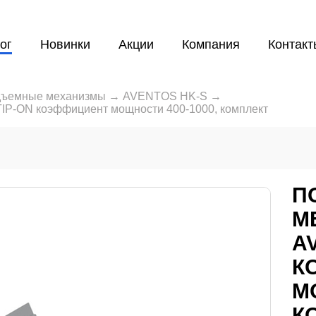
ог
Новинки
Акции
Компания
Контакт
ъемные механизмы
→
AVENTOS HK-S
→
P-ON коэффициент мощности 400-1000, комплект
П
М
A
К
М
К