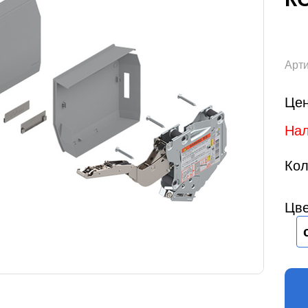
Арти
Цен
Нал
Кол
Цве