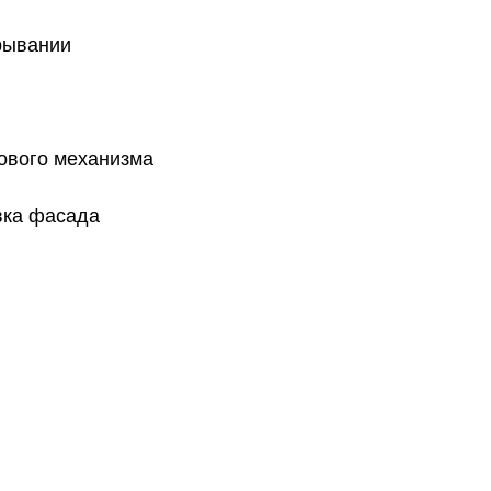
рывании
лового механизма
вка фасада