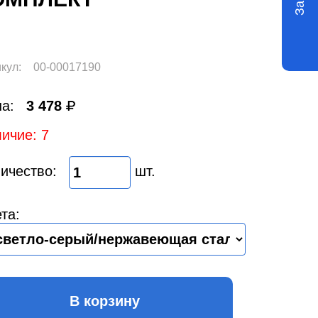
кул:
00-00017190
а:
3 478
ичие: 7
ичество:
шт.
та:
В корзину