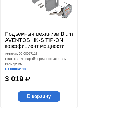
Подъемный механизм Blum
AVENTOS HK-S TIP-ON
коэффициент мощности
220-500, комплект
Артикул: 00-00017125
Цвет: светло-серый/нержавеющая сталь
Размер: мм
Наличие: 18
3 019
В корзину