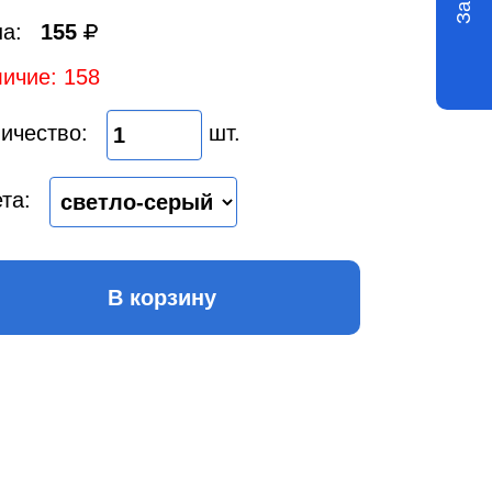
а:
155
ичие: 158
ичество:
шт.
та:
В корзину