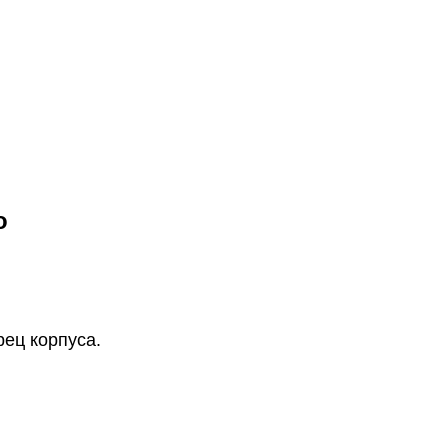
о
рец корпуса.