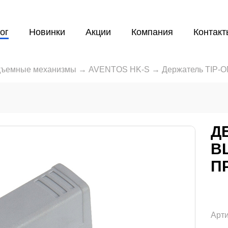
ог
Новинки
Акции
Компания
Контакт
ъемные механизмы
→
AVENTOS HK-S
→
Держатель TIP-O
Д
B
П
Арти