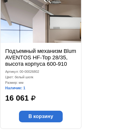
Подъемный механизм Blum
AVENTOS HF-Top 28/35,
высота корпуса 600-910
мм, коэффициент
Артикул: 00-00026802
мощности 10000-19300,
Цвет: белый шелк
комплект, белый шелк
Размер: мм
Наличие: 1
16 061
В корзину