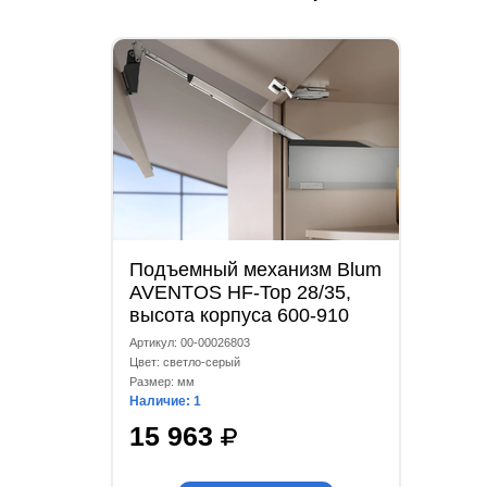
Подъемный механизм Blum
AVENTOS HF-Top 28/35,
высота корпуса 600-910
мм, коэффициент
Артикул: 00-00026803
мощности 10000-19300,
Цвет: светло-серый
комплект, светло-серый
Размер: мм
Наличие: 1
15 963