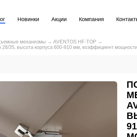
ог
Новинки
Акции
Компания
Контакт
ъемные механизмы
→
AVENTOS HF-TOP
→
8/35, высота корпуса 600-910 мм, коэффициент мощности 
П
М
AV
В
9
М