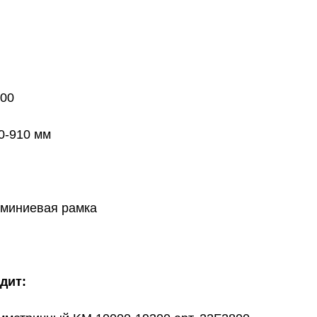
300
0-910 мм
юминиевая рамка
одит: