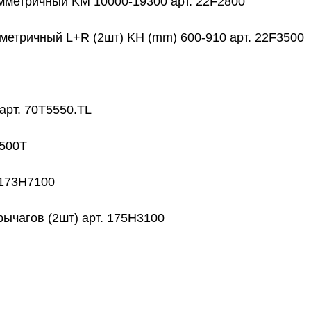
имметричный KM 10000-19300 арт. 22F2800
мметричный L+R (2шт) KH (mm) 600-910 арт. 22F3500
 арт. 70T5550.TL
5500T
 173H7100
рычагов (2шт) арт. 175H3100