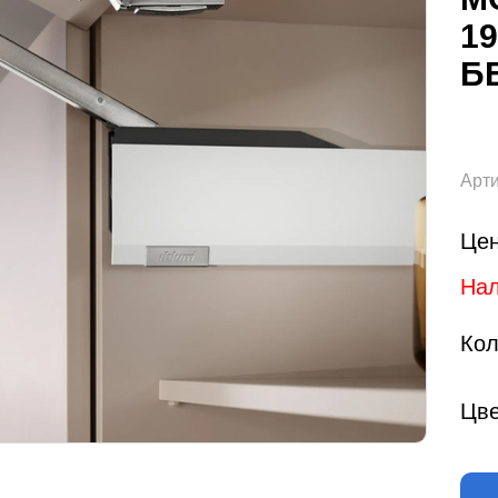
19
Б
Арти
Цен
Нал
Кол
Цве