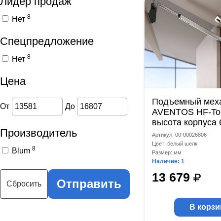
Лидер продаж
8
Нет
Спецпредложение
8
Нет
Цена
Подъемный мех
От
До
AVENTOS HF-Top
высота корпуса 
Производитель
мм, коэффициен
Артикул: 00-00026806
мощности 2700-
Цвет: белый шелк
8
Blum
комплект, белый
Размер: мм
Наличие: 1
13 679
Отправить
Сбросить
В корзи