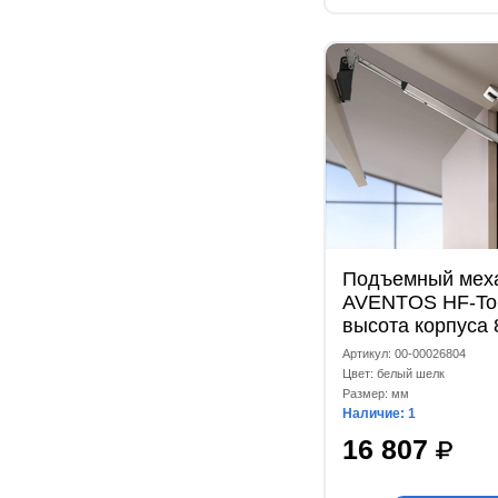
Подъемный мех
AVENTOS HF-Top
высота корпуса 
мм, коэффициен
Артикул: 00-00026804
мощности 10000
Цвет: белый шелк
комплект, белый
Размер: мм
Наличие: 1
16 807