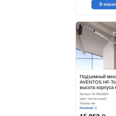
В корзи
Подъемный мех
AVENTOS HF-Top
высота корпуса 
мм, коэффициен
Артикул: 00-00026803
мощности 10000
Цвет: светло-серый
комплект, светл
Размер: мм
Наличие: 1