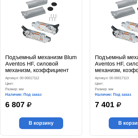
Подъемный механизм Blum
Подъемный мех
Aventos HF, силовой
Aventos HF, сил
механизм, коэффициент
механизм, коэф
мощности 5350-10150 +
мощности 9000-
Артикул: 00-00017112
Артикул: 00-00017113
заглушки R+L, комплект
заглушки R+L, к
Цвет:
Цвет:
Размер: мм
Размер: мм
Наличие: Под заказ
Наличие: Под заказ
6 807
7 401
В корзину
В корзи