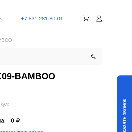
ы
+7 831 281-80-01
MBOO
K09-BAMBOO
Заказать звонок
кул:
а:
0