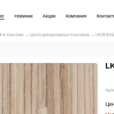
ог
Новинки
Акции
Компания
Контакт
 в пластике
→
Цвета декоративных пластиков
→
LK09-BA
L
Арти
Цен