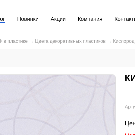
ог
Новинки
Акции
Компания
Контакт
 в пластике
→
Цвета декоративных пластиков
→
Кислород
К
Арти
Цен