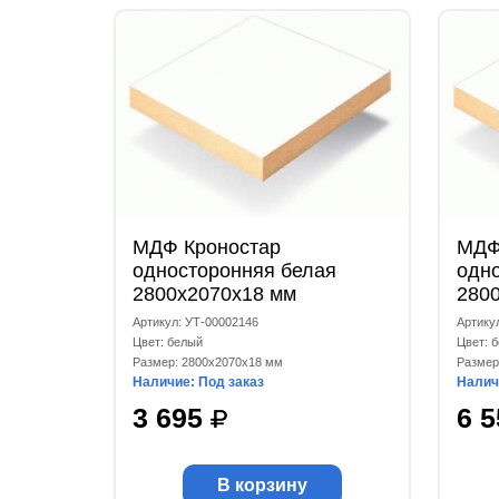
МДФ Кроностар
МДФ
односторонняя белая
одн
2800х2070х18 мм
280
Артикул: УТ-00002146
Артику
Цвет: белый
Цвет: 
Размер: 2800x2070x18 мм
Размер
Наличие: Под заказ
Налич
3 695
6 
В корзину