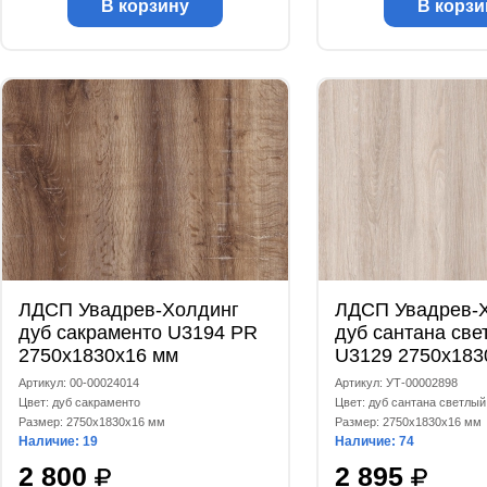
В корзину
В корзи
ЛДСП Увадрев-Холдинг
ЛДСП Увадрев-
дуб сакраменто U3194 PR
дуб сантана све
2750x1830x16 мм
U3129 2750x183
Артикул: 00-00024014
Артикул: УТ-00002898
Цвет: дуб сакраменто
Цвет: дуб сантана светлый
Размер: 2750x1830x16 мм
Размер: 2750x1830x16 мм
Наличие: 19
Наличие: 74
2 800
2 895