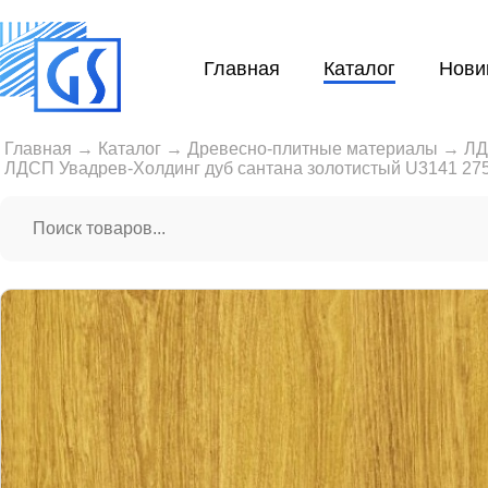
Главная
Каталог
Нови
Главная
→
Каталог
→
Древесно-плитные материалы
→
Л
ЛДСП Увадрев-Холдинг дуб сантана золотистый U3141 27