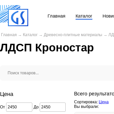
Главная
Каталог
Нови
Главная
→
Каталог
→
Древесно-плитные материалы
→
Л
ЛДСП Кроностар
Цена
Всего результат
Сортировка:
Цена
Вы выбрали:
От
До