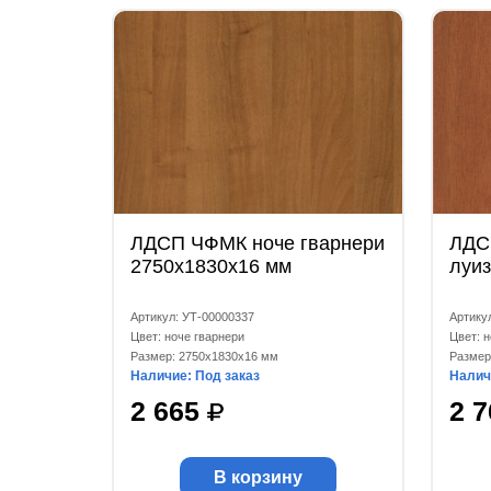
ЛДСП ЧФМК ноче гварнери
ЛДС
2750x1830x16 мм
луи
Артикул: УТ-00000337
Артику
Цвет: ноче гварнери
Цвет: 
Размер: 2750x1830x16 мм
Размер
Наличие: Под заказ
Налич
2 665
2 
В корзину