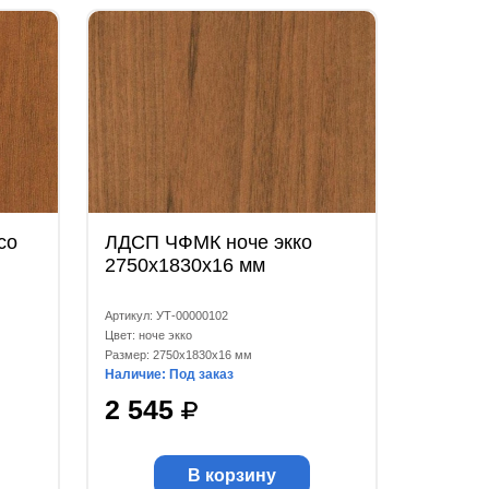
со
ЛДСП ЧФМК ноче экко
2750x1830x16 мм
Артикул: УТ-00000102
Цвет: ноче экко
Размер: 2750x1830x16 мм
Наличие: Под заказ
2 545
В корзину