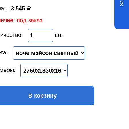
а:
3 545
ичие: под заказ
ичество:
шт.
та:
меры:
В корзину