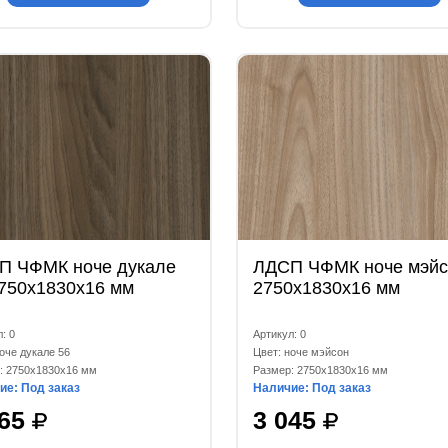
П ЧФМК ноче дукале
ЛДСП ЧФМК ноче мэйс
2750x1830x16 мм
2750x1830x16 мм
: 0
Артикул: 0
оче дукале 56
Цвет: ноче мэйсон
: 2750x1830x16 мм
Размер: 2750x1830x16 мм
ие: Под заказ
Наличие: Под заказ
765
3 045