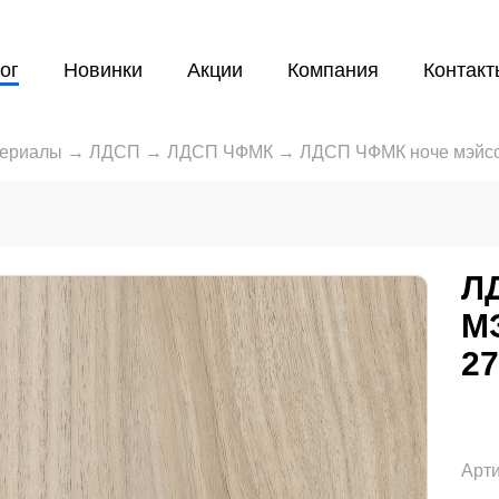
ог
Новинки
Акции
Компания
Контакт
териалы
→
ЛДСП
→
ЛДСП ЧФМК
→
ЛДСП ЧФМК ноче мэйсо
Л
М
2
Арти