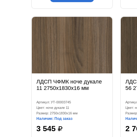
ЛДСП ЧФМК ноче дукале
ЛДС
11 2750x1830x16 мм
56 
Артикул: УТ-00003745
Артикул
Цвет: ноче дукале 11
Цвет: н
Размер: 2750x1830x16 мм
Размер
Наличие: Под заказ
Налич
3 545
2 