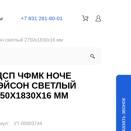
ы
+7 831 281-80-01
н светлый 2750x1830x16 мм
ДСП ЧФМК НОЧЕ
ЭЙСОН СВЕТЛЫЙ
750X1830X16 ММ
Заказать звонок
кул:
УТ-00003744