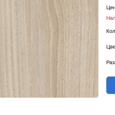
Цен
Нал
Кол
Цве
Раз