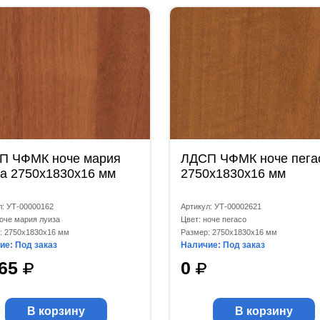
П ЧФМК ноче мария
ЛДСП ЧФМК ноче пега
за 2750x1830x16 мм
2750x1830x16 мм
л: УТ-00000162
Артикул: УТ-00002621
ноче мария луиза
Цвет: ноче пегасо
: 2750x1830x16 мм
Размер: 2750x1830x16 мм
ие: Под заказ
Наличие: Под заказ
765
0
В корзину
В корзину