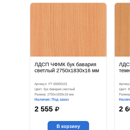
ЛДСП ЧФМК бук бавария
ЛДС
светлый 2750x1830x16 мм
тем
Артикул: УТ-00000101
Артику
Цвет: бук бавария светлый
Цвет: 
Размер: 2750x1830x16 мм
Размер
Наличие: Под заказ
Налич
2 555
2 
В корзину