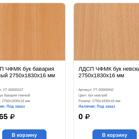
П ЧФМК бук бавария
ЛДСП ЧФМК бук невск
ный 2750x1830x16 мм
2750x1830x16 мм
л: УТ-00000107
Артикул: УТ-00000942
бук бавария темный
Цвет: бук невский
: 2750x1830x16 мм
Размер: 2750x1830x16 мм
ие: Под заказ
Наличие: Под заказ
665
0
В корзину
В корзину