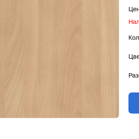
Цен
Нал
Кол
Цве
Раз