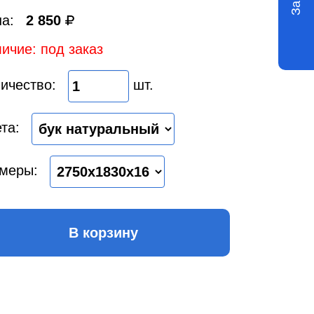
а:
2 850
ичие: под заказ
ичество:
шт.
та:
меры:
В корзину