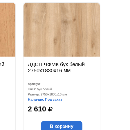
ий
ЛДСП ЧФМК бук белый
2750x1830x16 мм
Артикул:
Цвет: бук белый
Размер: 2750x1830x16 мм
Наличие: Под заказ
2 610
В корзину