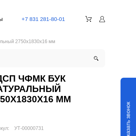
ы
+7 831 281-80-01
льный 2750x1830x16 мм
ДСП ЧФМК БУК
АТУРАЛЬНЫЙ
750X1830X16 ММ
Заказать звонок
кул:
УТ-00000731