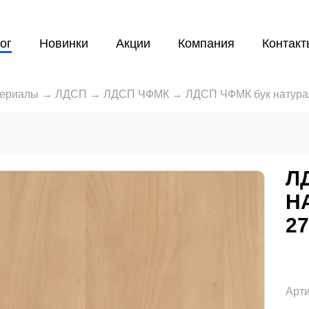
ог
Новинки
Акции
Компания
Контакт
териалы
→
ЛДСП
→
ЛДСП ЧФМК
→
ЛДСП ЧФМК бук натура
Л
Н
2
Арти