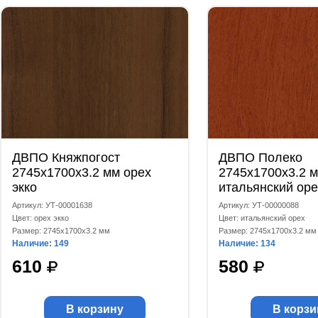
ДВПО Княжпогост
ДВПО Полеко
2745x1700x3.2 мм орех
2745x1700x3.2 
экко
итальянский оре
Артикул: УТ-00001638
Артикул: УТ-00000088
Цвет: орех экко
Цвет: итальянский орех
Размер: 2745x1700x3.2 мм
Размер: 2745x1700x3.2 мм
Наличие: 149
Наличие: 134
610
580
В корзину
В корзи