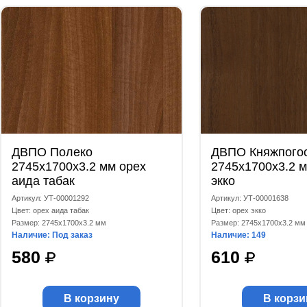
ДВПО Полеко
ДВПО Княжпого
2745x1700x3.2 мм орех
2745x1700x3.2 м
аида табак
экко
Артикул: УТ-00001292
Артикул: УТ-00001638
Цвет: орех аида табак
Цвет: орех экко
Размер: 2745x1700x3.2 мм
Размер: 2745x1700x3.2 мм
Наличие: Под заказ
Наличие: 149
580
610
В корзину
В корзи