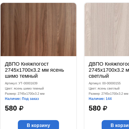
ДВПО Княжпогост
ДВПО Княжпого
2745x1700x3.2 мм ясень
2745x1700x3.2 м
шимо темный
светлый
Артикул: УТ-00001639
Артикул: 00-00000155
Цвет: ясень шимо темный
Цвет: ясень светлый
Размер: 2745x1700x3.2 мм
Размер: 2745x1700x3.2 мм
Наличие: Под заказ
Наличие: 144
580
580
В корзину
В корзи