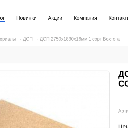
ог
Новинки
Акции
Компания
Контакт
териалы
→
ДСП
→
ДСП 2750x1830x16мм 1 сорт Вохтога
Д
С
Арти
Цен