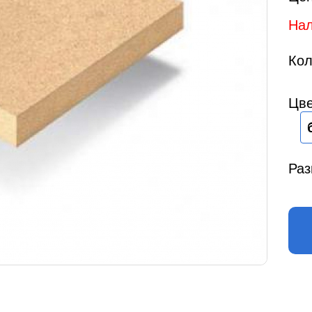
Нал
Кол
Цве
Раз