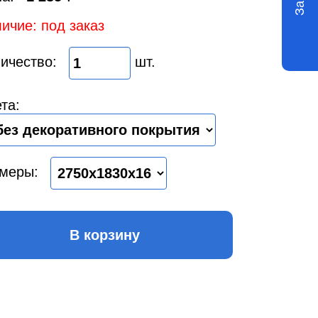
ичие: под заказ
ичество:
шт.
та:
меры:
В корзину