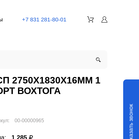
ы
+7 831 281-80-01
СП 2750X1830X16ММ 1
ОРТ ВОХТОГА
Заказать звонок
кул:
00-00000965
а:
1 285