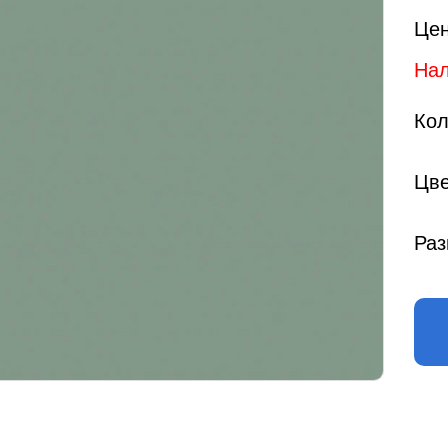
Цен
Нал
Кол
Цве
Раз