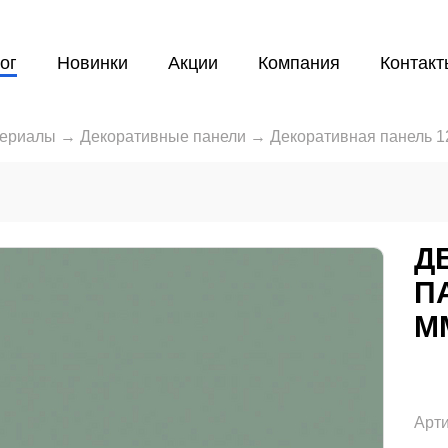
ог
Новинки
Акции
Компания
Контакт
териалы
→
Декоративные панели
→
Декоративная панель 
Д
П
М
Арти