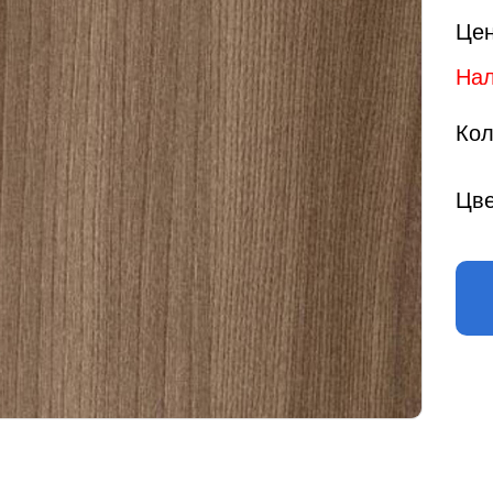
Цен
Нал
Кол
Цве