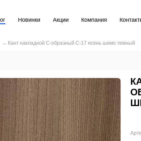
ог
Новинки
Акции
Компания
Контакт
й
→
Кант накладной С-образный С-17 ясень шимо темный
К
О
Ш
Арти