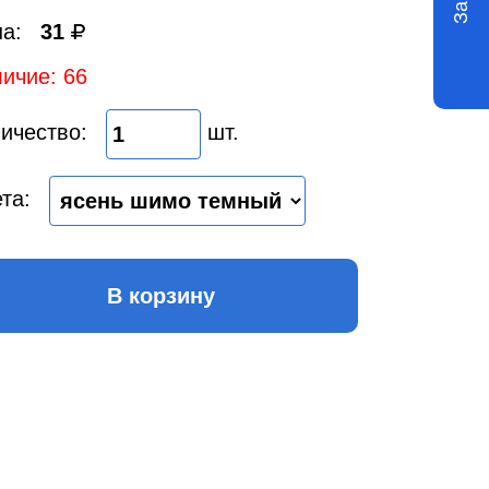
а:
31
ичие: 66
ичество:
шт.
та:
В корзину