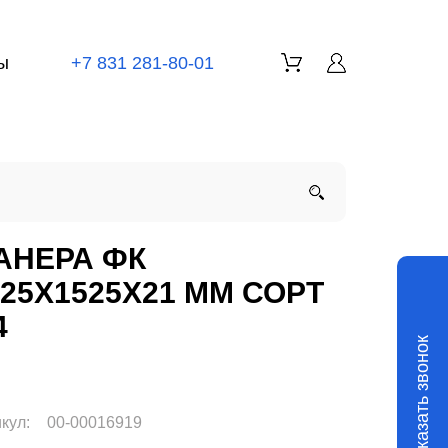
ы
+7 831 281-80-01
АНЕРА ФК
525X1525Х21 ММ СОРТ
4
Заказать звонок
кул:
00-00016919