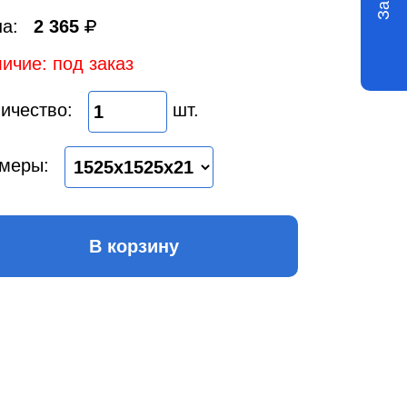
а:
2 365
ичие: под заказ
ичество:
шт.
меры:
В корзину