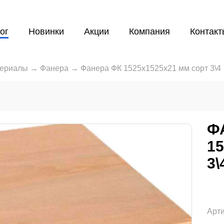
ог
Новинки
Акции
Компания
Контакт
териалы
→
Фанера
→
Фанера ФК 1525x1525х21 мм сорт 3\4
Ф
1
3\
Арти